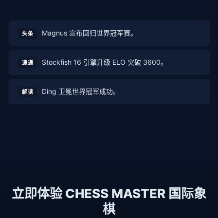
Magnus 宣布回归世界冠军赛。
头条
Stockfish 16 引擎升级 ELO 突破 3600。
速递
Ding 卫冕世界冠军成功。
解读
立即体验 CHESS MASTER 国际象
棋