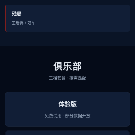
残局
王后兵 / 双车
俱乐部
三档套餐 · 按需匹配
体验版
免费试用 · 部分数据开放