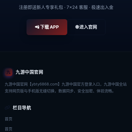
注册即送新人专享礼包 · 7×24 客服 · 极速出入金
📲 下载 APP
🌐 进入官网
九游中国官网
九
九游中国官网【ybty6868.com】九游中国官方登录入口，九游中国全站
支持网页版与手机版无缝切换，数据同步、安全加密、体验流畅。
栏目导航
首页
首页