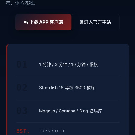
密、体验流畅。
📲 下载 APP 客户端
🌐 进入官方主站
01
1 分钟 / 3 分钟 / 10 分钟 / 慢棋
02
Stockfish 16 等级 3500 教练
03
Magnus / Caruana / Ding 名局库
EST.
2026 SUITE